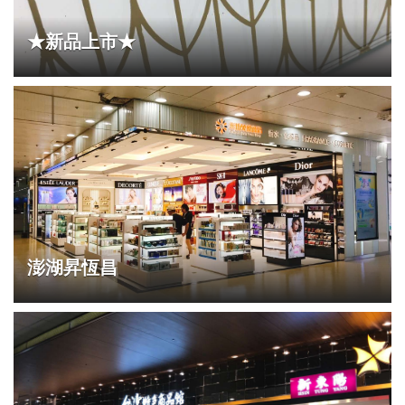
★新品上市★
澎湖昇恆昌