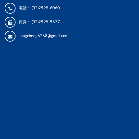
電話：
(02)2995-6060
傳真：
(02)2995-9677
longcheng6268@gmail.com