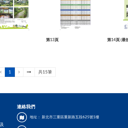
第13頁
第14頁 (最
1
共15筆
連絡我們
地址：
新北市三重區重新路五段625號1樓
及