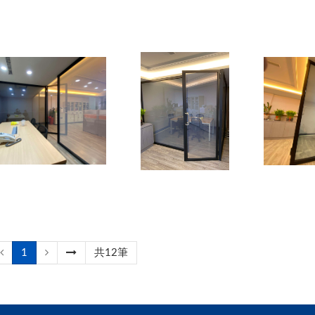
1
共12筆