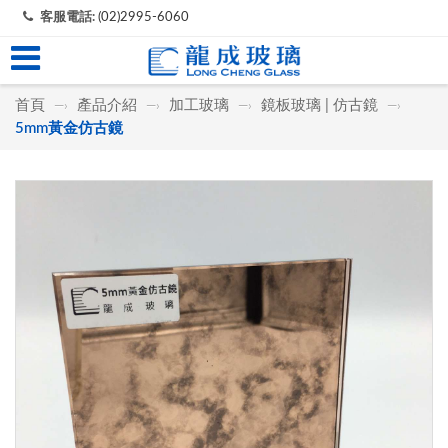
客服電話:
(02)2995-6060
首頁
產品介紹
加工玻璃
鏡板玻璃 | 仿古鏡
—›
—›
—›
—›
5mm黃金仿古鏡