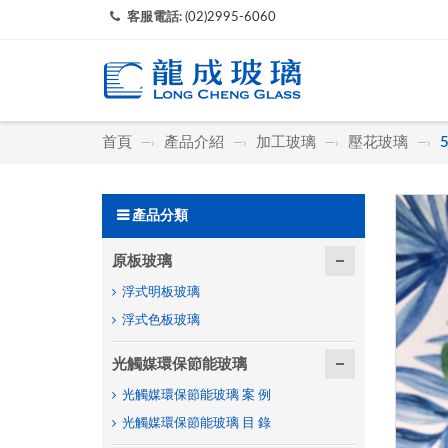
客服電話:
(02)2995-6060
首頁
產品介紹
加工玻璃
壓花玻璃
—›
—›
—›
—›
產品分類
原板玻璃
浮式明板玻璃
浮式色板玻璃
光觸媒環保節能玻璃
光觸媒環保節能玻璃 案 例
光觸媒環保節能玻璃 目 錄